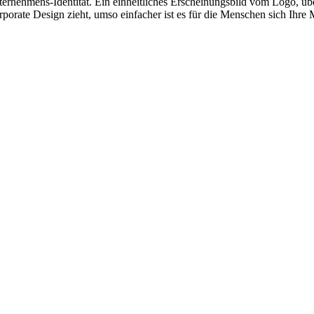
rnehmens-Identität. Ein einheitliches Erscheinungsbild vom Logo, übe
porate Design zieht, umso einfacher ist es für die Menschen sich Ihre