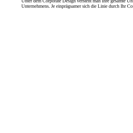
Unter dem Corporate Design versteht man Ihre gesamte Unte
Unternehmens. Je einprägsamer sich die Linie durch Ihr Cor