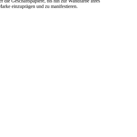
r die Geschäftspapiere, bis hin zur Wandfarbe Ihres
 Marke einzuprägen und zu manifestieren.